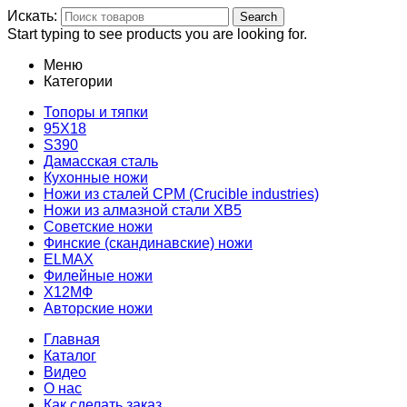
Искать:
Search
Start typing to see products you are looking for.
Меню
Категории
Топоры и тяпки
95Х18
S390
Дамасская сталь
Кухонные ножи
Ножи из сталей CPM (Crucible industries)
Ножи из алмазной стали ХВ5
Советские ножи
Финские (скандинавские) ножи
ELMAX
Филейные ножи
Х12МФ
Авторские ножи
Главная
Каталог
Видео
О нас
Как сделать заказ