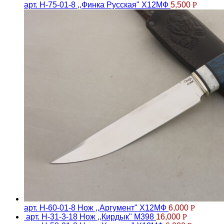
арт. Н-75-01-8 ,,Финка Русская" Х12МФ
5,500
Р
арт. Н-60-01-8 Нож ,,Аргумент" Х12МФ
6,000
Р
арт. Н-31-3-18 Нож ,,Кирдык" М398
16,000
Р