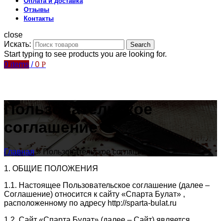
Оплата и доставка
Отзывы
Контакты
close
Искать:
Search
Start typing to see products you are looking for.
0
items
/
0
Р
Пользовательское
соглашение
Главная
»
Пользовательское соглашение
1. ОБЩИЕ ПОЛОЖЕНИЯ
1.1. Настоящее Пользовательское соглашение (далее –
Соглашение) относится к сайту «Спарта Булат» ,
расположенному по адресу http://sparta-bulat.ru
1.2. Сайт «Спарта Булат» (далее – Сайт) является