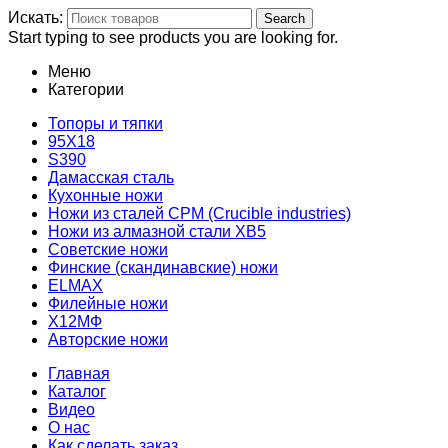
Искать:
Search
Start typing to see products you are looking for.
Меню
Категории
Топоры и тяпки
95Х18
S390
Дамасская сталь
Кухонные ножи
Ножи из сталей CPM (Crucible industries)
Ножи из алмазной стали ХВ5
Советские ножи
Финские (скандинавские) ножи
ELMAX
Филейные ножи
Х12МФ
Авторские ножи
Главная
Каталог
Видео
О нас
Как сделать заказ