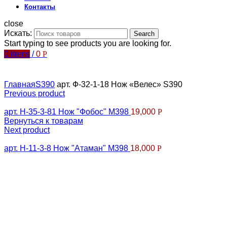
Контакты
close
Искать:
Search
Start typing to see products you are looking for.
0
items
/
0
Р
Главная
S390
арт. Ф-32-1-18 Нож «Велес» S390
Previous product
арт. Н-35-3-81 Нож "Фобос" М398
19,000
Р
Вернуться к товарам
Next product
арт. Н-11-3-8 Нож "Атаман" М398
18,000
Р