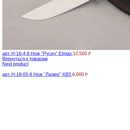
арт. Н-16-4-8 Нож "Русич" Elmax
12,500
Р
Вернуться к товарам
Next product
арт. Н-18-05-8 Нож "Лидер" ХВ5
6,000
Р