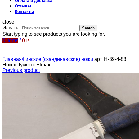
Оплата и доставка
Отзывы
Контакты
close
Искать:
Search
Start typing to see products you are looking for.
0
items
/
0
Р
Главная
Финские (скандинавские) ножи
арт. Н-39-4-83
Нож «Пуукко» Elmax
Previous product