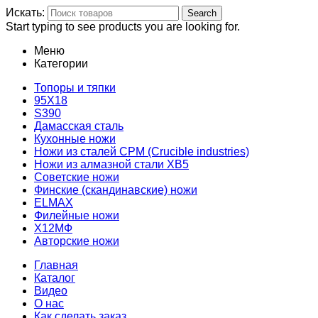
Искать:
Search
Start typing to see products you are looking for.
Меню
Категории
Топоры и тяпки
95Х18
S390
Дамасская сталь
Кухонные ножи
Ножи из сталей CPM (Crucible industries)
Ножи из алмазной стали ХВ5
Советские ножи
Финские (скандинавские) ножи
ELMAX
Филейные ножи
Х12МФ
Авторские ножи
Главная
Каталог
Видео
О нас
Как сделать заказ