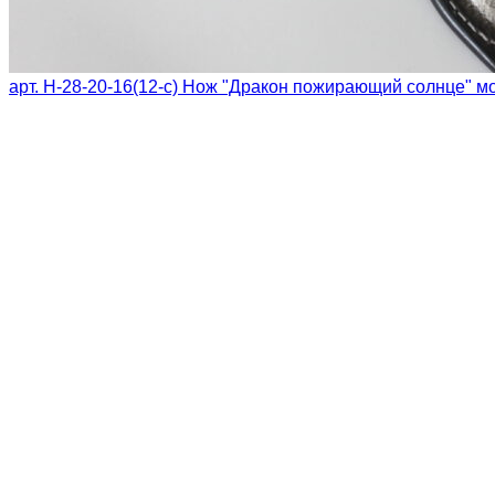
арт. Н-28-20-16(12-с) Нож "Дракон пожирающий солнце" 