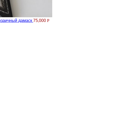
мозаичный дамаск
75,000
Р