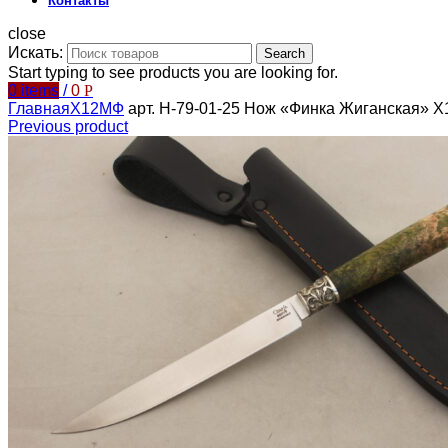
Контакты
close
Искать:
Search
Start typing to see products you are looking for.
0
items
/
0
Р
Главная
Х12МФ
арт. Н-79-01-25 Нож «Финка Жиганская» 
Previous product