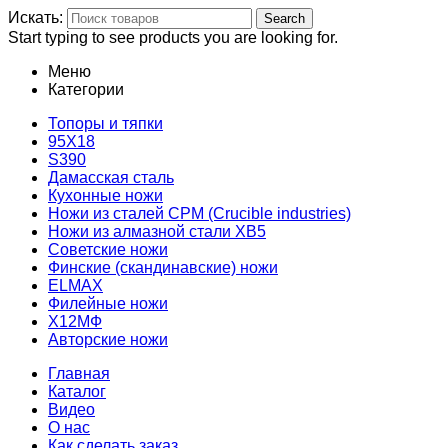
Искать:
Search
Start typing to see products you are looking for.
Меню
Категории
Топоры и тяпки
95Х18
S390
Дамасская сталь
Кухонные ножи
Ножи из сталей CPM (Crucible industries)
Ножи из алмазной стали ХВ5
Советские ножи
Финские (скандинавские) ножи
ELMAX
Филейные ножи
Х12МФ
Авторские ножи
Главная
Каталог
Видео
О нас
Как сделать заказ