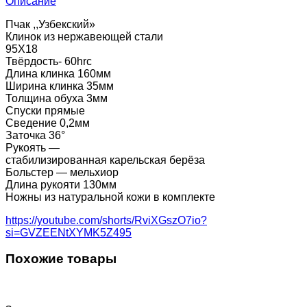
Описание
Пчак ,,Узбекский»
Клинок из нержавеющей стали
95Х18
Твёрдость- 60hrc
Длина клинка 160мм
Ширина клинка 35мм
Толщина обуха 3мм
Спуски прямые
Сведение 0,2мм
Заточка 36°
Рукоять —
стабилизированная карельская берёза
Больстер — мельхиор
Длина рукояти 130мм
Ножны из натуральной кожи в комплекте
https://youtube.com/shorts/RviXGszO7io?
si=GVZEENtXYMK5Z495
Похожие товары