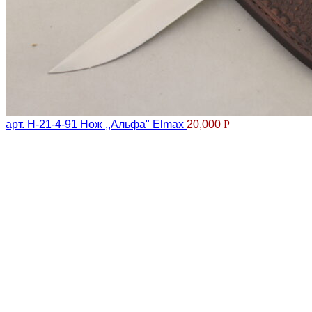
арт. Н-21-4-91 Нож ,,Альфа" Еlmax
20,000
Р