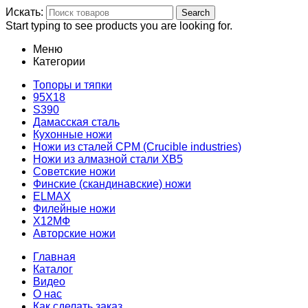
Искать:
Search
Start typing to see products you are looking for.
Меню
Категории
Топоры и тяпки
95Х18
S390
Дамасская сталь
Кухонные ножи
Ножи из сталей CPM (Crucible industries)
Ножи из алмазной стали ХВ5
Советские ножи
Финские (скандинавские) ножи
ELMAX
Филейные ножи
Х12МФ
Авторские ножи
Главная
Каталог
Видео
О нас
Как сделать заказ