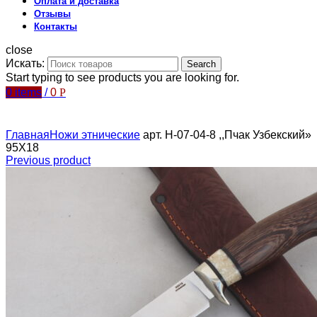
Оплата и доставка
Отзывы
Контакты
close
Искать:
Search
Start typing to see products you are looking for.
0
items
/
0
Р
Главная
Ножи этнические
арт. Н-07-04-8 ,,Пчак Узбекский»
95Х18
Previous product