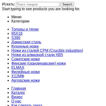
Искать:
Search
Start typing to see products you are looking for.
Меню
Категории
Топоры и тяпки
95Х18
S390
Дамасская сталь
Кухонные ножи
Ножи из сталей CPM (Crucible industries)
Ножи из алмазной стали ХВ5
Советские ножи
Финские (скандинавские) ножи
ELMAX
Филейные ножи
Х12МФ
Авторские ножи
Главная
Каталог
Видео
О нас
Как сделать заказ