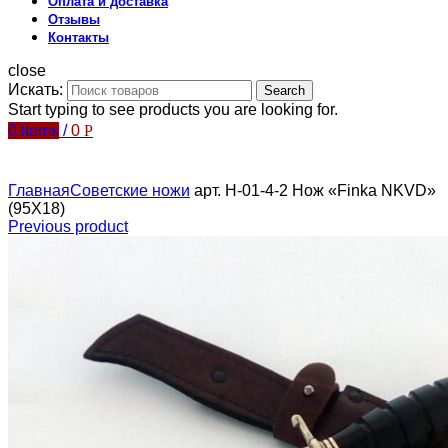
Оплата и доставка
Отзывы
Контакты
close
Искать:
Search
Start typing to see products you are looking for.
0
items
/
0
Р
Главная
Советские ножи
арт. Н-01-4-2 Нож «Finka NKVD»
(95Х18)
Previous product