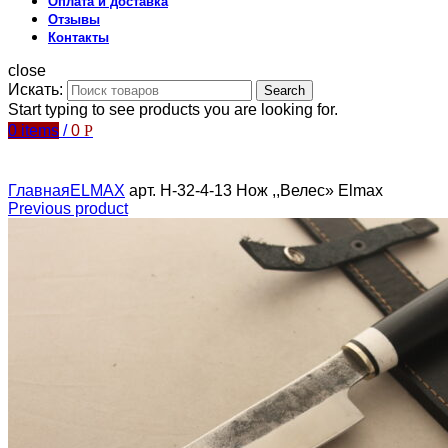
Оплата и доставка
Отзывы
Контакты
close
Искать:
Search
Start typing to see products you are looking for.
0
items
/
0
Р
Главная
ELMAX
арт. Н-32-4-13 Нож ,,Велес» Elmax
Previous product