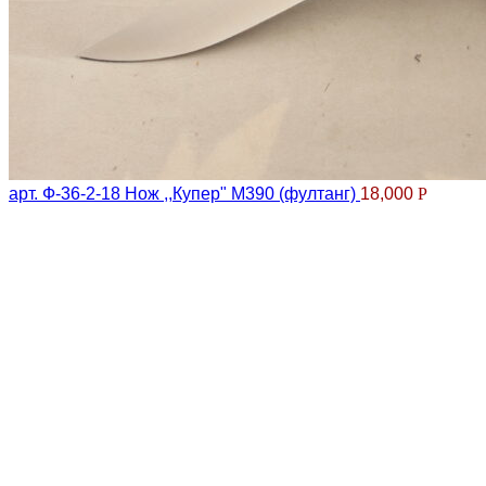
арт. Ф-36-2-18 Нож ,,Купер" М390 (фултанг)
18,000
Р