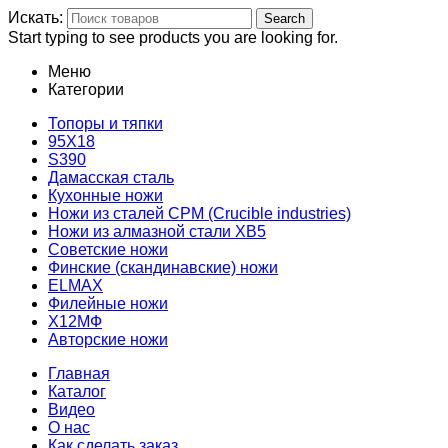
Искать:
Search
Start typing to see products you are looking for.
Меню
Категории
Топоры и тяпки
95Х18
S390
Дамасская сталь
Кухонные ножи
Ножи из сталей CPM (Crucible industries)
Ножи из алмазной стали ХВ5
Советские ножи
Финские (скандинавские) ножи
ELMAX
Филейные ножи
Х12МФ
Авторские ножи
Главная
Каталог
Видео
О нас
Как сделать заказ