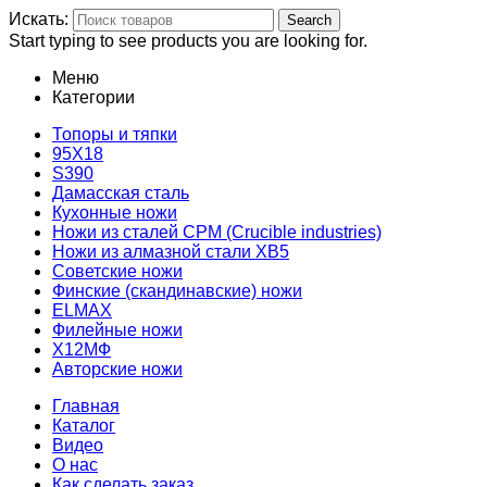
Искать:
Search
Start typing to see products you are looking for.
Меню
Категории
Топоры и тяпки
95Х18
S390
Дамасская сталь
Кухонные ножи
Ножи из сталей CPM (Crucible industries)
Ножи из алмазной стали ХВ5
Советские ножи
Финские (скандинавские) ножи
ELMAX
Филейные ножи
Х12МФ
Авторские ножи
Главная
Каталог
Видео
О нас
Как сделать заказ