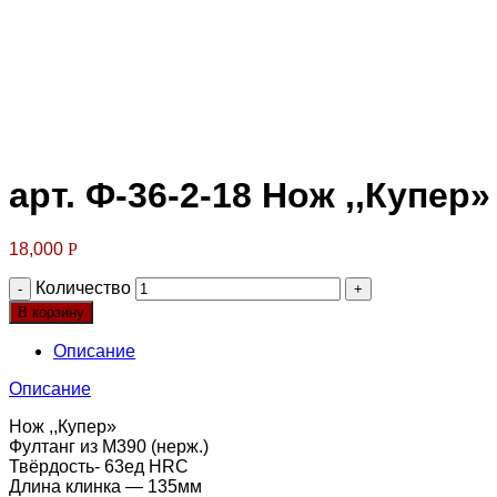
Клик для увеличения
арт. Ф-36-2-18 Нож ,,Купер
18,000
Р
Количество
В корзину
Описание
Описание
Нож ,,Купер»
Фултанг из М390 (нерж.)
Твёрдость- 63ед HRC
Длина клинка — 135мм