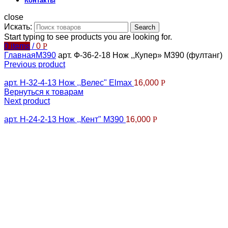
Контакты
close
Искать:
Search
Start typing to see products you are looking for.
0
items
/
0
Р
Главная
М390
арт. Ф-36-2-18 Нож ,,Купер» М390 (фултанг)
Previous product
арт. Н-32-4-13 Нож ,,Велес" Elmax
16,000
Р
Вернуться к товарам
Next product
арт. Н-24-2-13 Нож ,,Кент" М390
16,000
Р