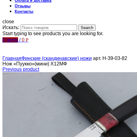
Оплата и доставка
Отзывы
Контакты
close
Искать:
Search
Start typing to see products you are looking for.
0
items
/
0
Р
Главная
Финские (скандинавские) ножи
арт. Н-39-03-82
Нож «Пуукко»(мини) Х12МФ
Previous product