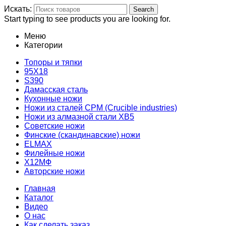
Искать:
Search
Start typing to see products you are looking for.
Меню
Категории
Топоры и тяпки
95Х18
S390
Дамасская сталь
Кухонные ножи
Ножи из сталей CPM (Crucible industries)
Ножи из алмазной стали ХВ5
Советские ножи
Финские (скандинавские) ножи
ELMAX
Филейные ножи
Х12МФ
Авторские ножи
Главная
Каталог
Видео
О нас
Как сделать заказ