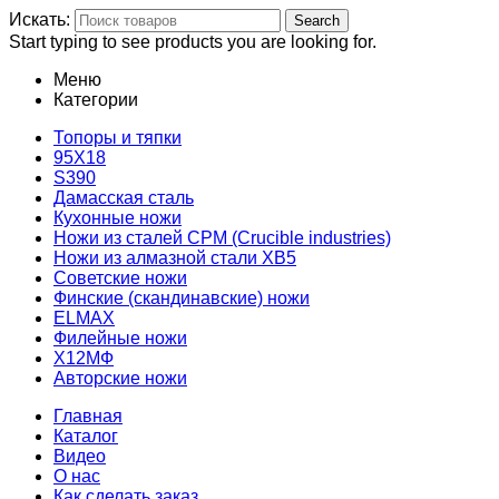
Искать:
Search
Start typing to see products you are looking for.
Меню
Категории
Топоры и тяпки
95Х18
S390
Дамасская сталь
Кухонные ножи
Ножи из сталей CPM (Crucible industries)
Ножи из алмазной стали ХВ5
Советские ножи
Финские (скандинавские) ножи
ELMAX
Филейные ножи
Х12МФ
Авторские ножи
Главная
Каталог
Видео
О нас
Как сделать заказ