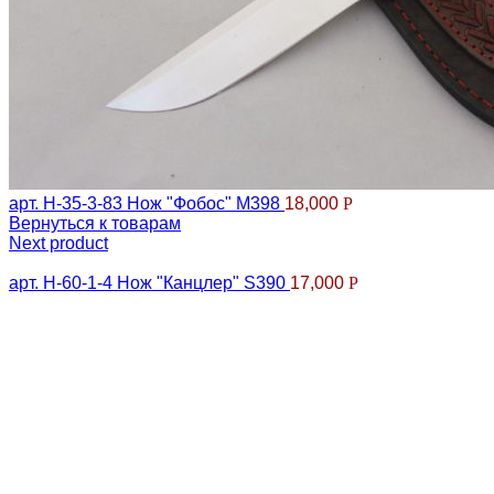
арт. Н-35-3-83 Нож "Фобос" М398
18,000
Р
Вернуться к товарам
Next product
арт. Н-60-1-4 Нож "Канцлер" S390
17,000
Р