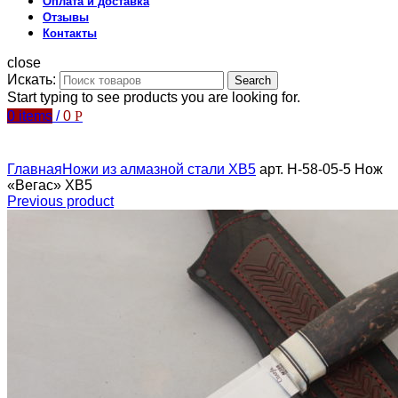
Оплата и доставка
Отзывы
Контакты
close
Искать:
Search
Start typing to see products you are looking for.
0
items
/
0
Р
Главная
Ножи из алмазной стали ХВ5
арт. Н-58-05-5 Нож
«Вегас» ХВ5
Previous product