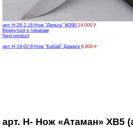
арт. Н-28-2-16 Нож "Дельта" М390
14,000
Р
Вернуться к товарам
Next product
арт. Н-19-02-8 Нож "Бабай" Дамаск
6,000
Р
Клик для увеличения
арт. Н- Нож «Атаман» ХВ5 (