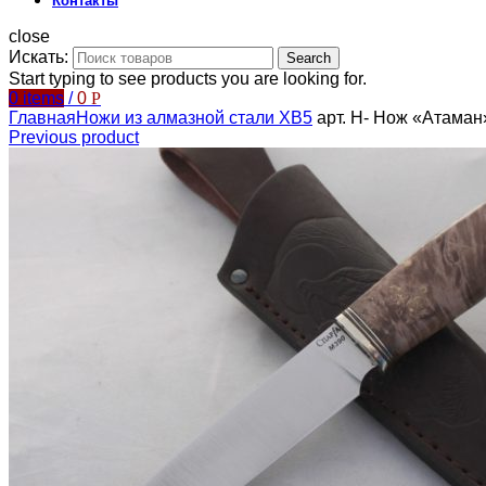
Контакты
close
Искать:
Search
Start typing to see products you are looking for.
0
items
/
0
Р
Главная
Ножи из алмазной стали ХВ5
арт. Н- Нож «Атаман
Previous product