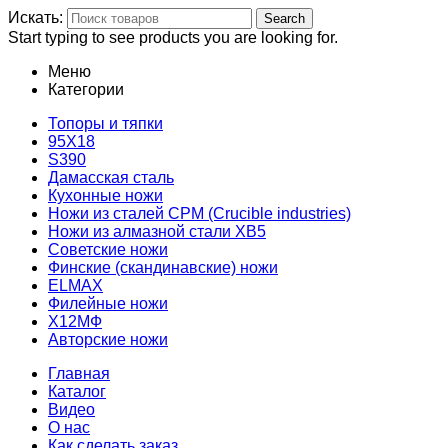
Искать:
Search
Start typing to see products you are looking for.
Меню
Категории
Топоры и тяпки
95Х18
S390
Дамасская сталь
Кухонные ножи
Ножи из сталей CPM (Crucible industries)
Ножи из алмазной стали ХВ5
Советские ножи
Финские (скандинавские) ножи
ELMAX
Филейные ножи
Х12МФ
Авторские ножи
Главная
Каталог
Видео
О нас
Как сделать заказ