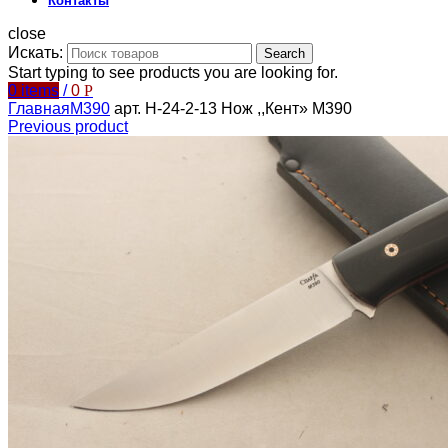
Контакты
close
Искать:
Search
Start typing to see products you are looking for.
0
items
/
0
Р
Главная
М390
арт. Н-24-2-13 Нож ,,Кент» М390
Previous product