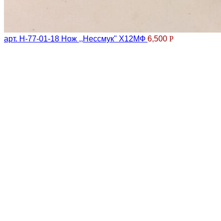
арт. Н-77-01-18 Нож ,,Нессмук" Х12МФ
6,500
Р
Клик для увеличения