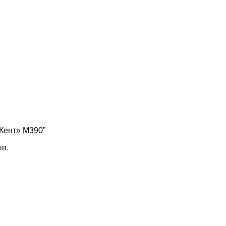
,Кент» М390”
ыв.