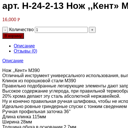
арт. Н-24-2-13 Нож ,,Кент» 
16,000
Р
Количество
В корзину
Описание
Отзывы (0)
Описание
Нож ,,Кент» М390
Отличный инструмент универсального использования, в
Клинок из порошковой стали М390
Правильно подобранные легирующие элементы дают запре
Высокое содержание углерода, при правильной термообр
20% хрома делают эту сталь абсолютной нержавейкой.
Ну и конечно правильная ручная шлифовка, чтобы не испо
Идеально ровные гриндерные спуски с тонким сведением
Ручная профильная заточка 36°
Длина клинка 115мм
Ширина 28мм
Толщина обуха в основании 2,7мм