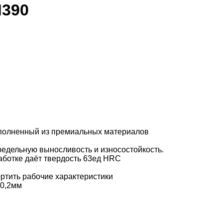
М390
ыполненный из премиальных материалов
дельную выносливость и износостойкость.
аботке даёт твердость 63ед HRC
ртить рабочие характеристики
 0,2мм