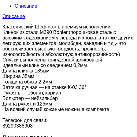
Описание
Описание
Классический Шеф-нож в премиум исполнении
Клинок из стали М390 Bohler (порошковая сталь с
высоким содержанием углерода и хрома, а так же других
легирующих элементов: молибден, ванадий и т.д.,- что
обеспечивает высокую твердость, прочность,
износостойкость и абсолютную антикоррозийность)
Спуски выполнены гриндерной шлифовкой —
идеальный клин со сведением 0,2мм
Длина клинка 185мм
Ширина 35мм
Толщина обуха 2,2мм
Заточка ручная — на станке К-03 36°
Рукоять — эбонит, кориан
Больстер — нейзильбер
Длина рукояти 125мм
На всякий случай кожаные ножны в комплекте
Телефон для связи:
89290388908