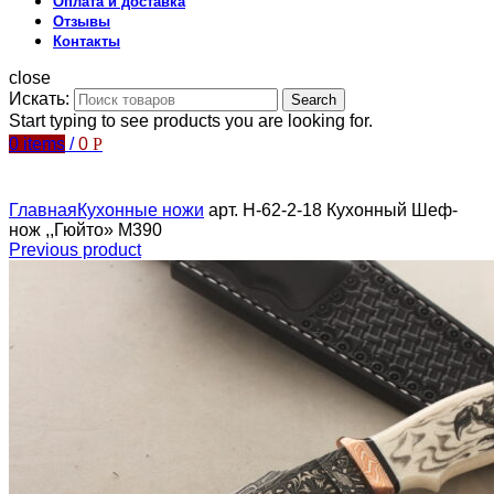
Оплата и доставка
Отзывы
Контакты
close
Искать:
Search
Start typing to see products you are looking for.
0
items
/
0
Р
Главная
Кухонные ножи
арт. Н-62-2-18 Кухонный Шеф-
нож ,,Гюйто» М390
Previous product