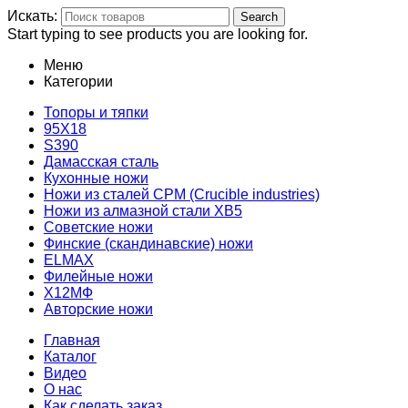
Искать:
Search
Start typing to see products you are looking for.
Меню
Категории
Топоры и тяпки
95Х18
S390
Дамасская сталь
Кухонные ножи
Ножи из сталей CPM (Crucible industries)
Ножи из алмазной стали ХВ5
Советские ножи
Финские (скандинавские) ножи
ELMAX
Филейные ножи
Х12МФ
Авторские ножи
Главная
Каталог
Видео
О нас
Как сделать заказ