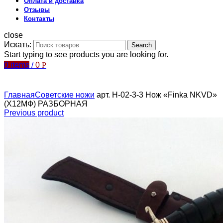
Оплата и доставка
Отзывы
Контакты
close
Искать:
Search
Start typing to see products you are looking for.
0
items
/
0
Р
Главная
Советские ножи
арт. Н-02-3-3 Нож «Finka NKVD»
(Х12МФ) РАЗБОРНАЯ
Previous product