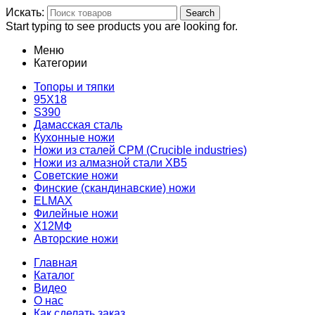
Искать:
Search
Start typing to see products you are looking for.
Меню
Категории
Топоры и тяпки
95Х18
S390
Дамасская сталь
Кухонные ножи
Ножи из сталей CPM (Crucible industries)
Ножи из алмазной стали ХВ5
Советские ножи
Финские (скандинавские) ножи
ELMAX
Филейные ножи
Х12МФ
Авторские ножи
Главная
Каталог
Видео
О нас
Как сделать заказ